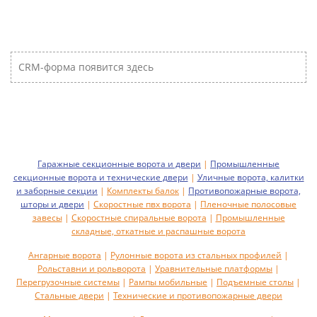
CRM-форма появится здесь
Гаражные секционные ворота и двери
|
Промышленные
секционные ворота и технические двери
|
Уличные ворота, калитки
и заборные секции
|
Комплекты балок
|
Противопожарные ворота,
шторы и двери
|
Скоростные пвх ворота
|
Пленочные полосовые
завесы
|
Скоростные спиральные ворота
|
Промышленные
складные, откатные и распашные ворота
Ангарные ворота
|
Рулонные ворота из стальных профилей
|
Рольставни и рольворота
|
Уравнительные платформы
|
Перегрузочные системы
|
Рампы мобильные
|
Подъемные столы
|
Стальные двери
|
Технические и противопожарные двери