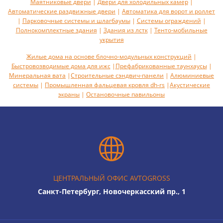
Маятниковые двери
|
Двери для холодильных камер
|
Автоматические раздвижные двери
|
Автоматика для ворот и роллет
|
Парковочные системы и шлагбаумы
|
Системы ограждений
|
Полнокомплектные здания
|
Здания из лстк
|
Тенто-мобильные
укрытия
Жилые дома на основе блочно-модульных конструкций
|
Быстровозводимые дома для ижс
|
Префабрикованные таунхаусы
|
Минеральная вата
|
Строительные сэндвич-панели
|
Алюминиевые
системы
|
Промышленная фальцевая кровля dh-rs
|
Акустическиe
экраны
|
Остановочные павильоны
ЦЕНТРАЛЬНЫЙ ОФИС AVTOGROSS
Санкт-Петербург, Новочеркасский пр., 1