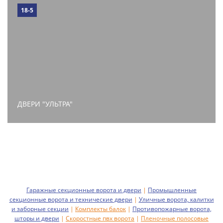
18-5
ДВЕРИ "УЛЬТРА"
Гаражные секционные ворота и двери
|
Промышленные
секционные ворота и технические двери
|
Уличные ворота, калитки
и заборные секции
|
Комплекты балок
|
Противопожарные ворота,
шторы и двери
|
Скоростные пвх ворота
|
Пленочные полосовые