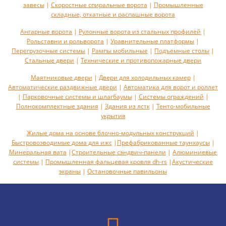
завесы
|
Скоростные спиральные ворота
|
Промышленные
складные, откатные и распашные ворота
Ангарные ворота
|
Рулонные ворота из стальных профилей
|
Рольставни и рольворота
|
Уравнительные платформы
|
Перегрузочные системы
|
Рампы мобильные
|
Подъемные столы
|
Стальные двери
|
Технические и противопожарные двери
Маятниковые двери
|
Двери для холодильных камер
|
Автоматические раздвижные двери
|
Автоматика для ворот и роллет
|
Парковочные системы и шлагбаумы
|
Системы ограждений
|
Полнокомплектные здания
|
Здания из лстк
|
Тенто-мобильные
укрытия
Жилые дома на основе блочно-модульных конструкций
|
Быстровозводимые дома для ижс
|
Префабрикованные таунхаусы
|
Минеральная вата
|
Строительные сэндвич-панели
|
Алюминиевые
системы
|
Промышленная фальцевая кровля dh-rs
|
Акустическиe
экраны
|
Остановочные павильоны