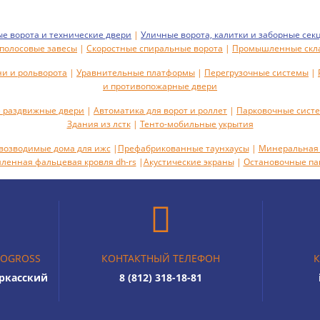
 ворота и технические двери
|
Уличные ворота, калитки и заборные сек
полосовые завесы
|
Скоростные спиральные ворота
|
Промышленные скла
ни и рольворота
|
Уравнительные платформы
|
Перегрузочные системы
|
и противопожарные двери
 раздвижные двери
|
Автоматика для ворот и роллет
|
Парковочные сист
Здания из лстк
|
Тенто-мобильные укрытия
возводимые дома для ижс
|
Префабрикованные таунхаусы
|
Минеральная 
енная фальцевая кровля dh-rs
|
Акустическиe экраны
|
Остановочные п
TOGROSS
КОНТАКТНЫЙ ТЕЛЕФОН
К
еркасский
8 (812) 318-18-81