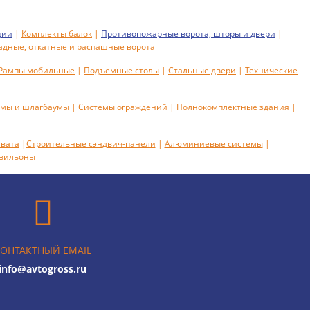
ции
|
Комплекты балок
|
Противопожарные ворота, шторы и двери
|
дные, откатные и распашные ворота
Рампы мобильные
|
Подъемные столы
|
Стальные двери
|
Технические
емы и шлагбаумы
|
Системы ограждений
|
Полнокомплектные здания
|
вата
|
Строительные сэндвич-панели
|
Алюминиевые системы
|
авильоны
ОНТАКТНЫЙ EMAIL
info@avtogross.ru