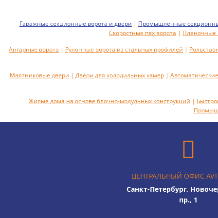
Гаражные секционные ворота и двери
|
Промышленные секционные
Скоростные пвх ворота
|
Пленочные 
Ангарные ворота
|
Рулонные ворота из стальных профилей
|
Рольстав
Маятниковые двери
|
Двери для холодильных камер
|
Автоматические
Жилые дома на основе блочно-модульных конструкций
|
Быстро
Промышл
ЦЕНТРАЛЬНЫЙ ОФИС AV
Санкт-Петербург, Новоч
пр., 1