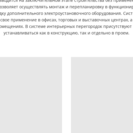
зводится на заключительном этапе строительства без примене
позволяет осуществлять монтаж и перепланировку в функциони
дку дополнительного электроустановочного оборудования. Сис
свое применение в офисах, торговых и выставочных центрах, а 
мещениях. В системе интерьерных перегородок присутствуют 
устанавливаться как в конструкцию, так и отдельно в проем.