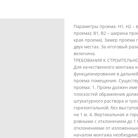
Параметры проема: Н1, H2 – в
проема); В1, B2 – ширина про
края проема). Замер проема
двух местах. За итоговый ра
величина.
ТРЕБОВАНИЯ К СТРОИТЕЛЬН
Для качественного монтажа к
функционирования в дальней
проема помещения. Существу
проема: 1. Прoем должен име
плоскостей обрамления должн
штукатурного раствора и тре
горизонтальной, без выступо
на 1 м. 4. Вертикальная и г
ровными с отклонением до 1 
отклонениями от изложенных 
началом монтажа необходимо 