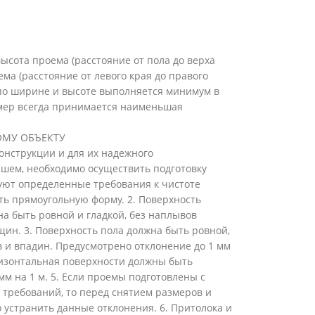
ысота проема (расстояние от пола до верха
ема (расстояние от левого края до правого
 по ширине и высоте выполняется минимум в
змер всегда принимается наименьшая
ОМУ ОБЪЕКТУ
онструкции и для их надежного
шем, необходимо осуществить подготовку
ют определенные требования к чистоте
ть прямоугольную форму. 2. Поверхность
а быть ровной и гладкой, без наплывов
щин. 3. Поверхность пола должна быть ровной,
в и впадин. Предусмотрено отклонение до 1 мм
оризонтальная поверхности должны быть
мм на 1 м. 5. Если проемы подготовлены с
требований, то перед снятием размеров и
устранить данные отклонения. 6. Притолока и