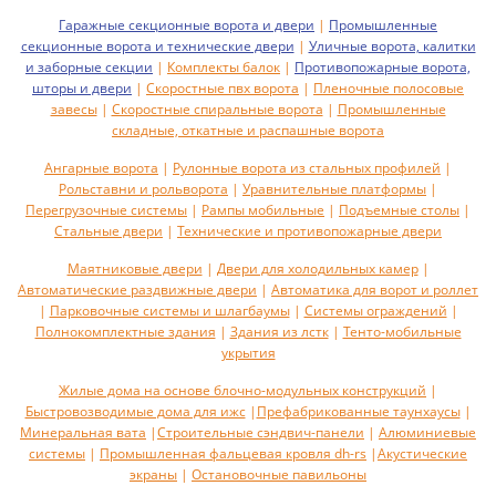
Гаражные секционные ворота и двери
|
Промышленные
секционные ворота и технические двери
|
Уличные ворота, калитки
и заборные секции
|
Комплекты балок
|
Противопожарные ворота,
шторы и двери
|
Скоростные пвх ворота
|
Пленочные полосовые
завесы
|
Скоростные спиральные ворота
|
Промышленные
складные, откатные и распашные ворота
Ангарные ворота
|
Рулонные ворота из стальных профилей
|
Рольставни и рольворота
|
Уравнительные платформы
|
Перегрузочные системы
|
Рампы мобильные
|
Подъемные столы
|
Стальные двери
|
Технические и противопожарные двери
Маятниковые двери
|
Двери для холодильных камер
|
Автоматические раздвижные двери
|
Автоматика для ворот и роллет
|
Парковочные системы и шлагбаумы
|
Системы ограждений
|
Полнокомплектные здания
|
Здания из лстк
|
Тенто-мобильные
укрытия
Жилые дома на основе блочно-модульных конструкций
|
Быстровозводимые дома для ижс
|
Префабрикованные таунхаусы
|
Минеральная вата
|
Строительные сэндвич-панели
|
Алюминиевые
системы
|
Промышленная фальцевая кровля dh-rs
|
Акустическиe
экраны
|
Остановочные павильоны