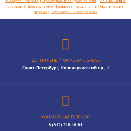
Минеральная вата
|
Строительные сэндвич-панели
|
Алюминиевые
системы
|
Промышленная фальцевая кровля dh-rs
|
Акустическиe
экраны
|
Остановочные павильоны
ЦЕНТРАЛЬНЫЙ ОФИС AVTOGROSS
Санкт-Петербург, Новочеркасский пр., 1
КОНТАКТНЫЙ ТЕЛЕФОН
8 (812) 318-18-81