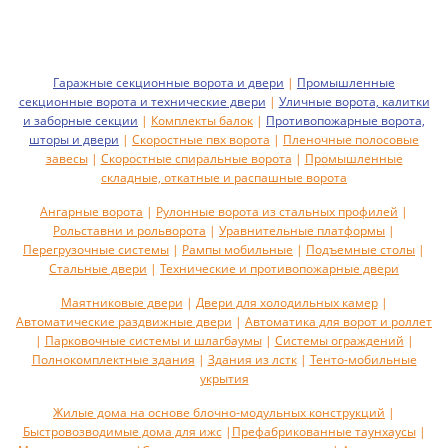
Гаражные секционные ворота и двери
|
Промышленные
секционные ворота и технические двери
|
Уличные ворота, калитки
и заборные секции
|
Комплекты балок
|
Противопожарные ворота,
шторы и двери
|
Скоростные пвх ворота
|
Пленочные полосовые
завесы
|
Скоростные спиральные ворота
|
Промышленные
складные, откатные и распашные ворота
Ангарные ворота
|
Рулонные ворота из стальных профилей
|
Рольставни и рольворота
|
Уравнительные платформы
|
Перегрузочные системы
|
Рампы мобильные
|
Подъемные столы
|
Стальные двери
|
Технические и противопожарные двери
Маятниковые двери
|
Двери для холодильных камер
|
Автоматические раздвижные двери
|
Автоматика для ворот и роллет
|
Парковочные системы и шлагбаумы
|
Системы ограждений
|
Полнокомплектные здания
|
Здания из лстк
|
Тенто-мобильные
укрытия
Жилые дома на основе блочно-модульных конструкций
|
Быстровозводимые дома для ижс
|
Префабрикованные таунхаусы
|