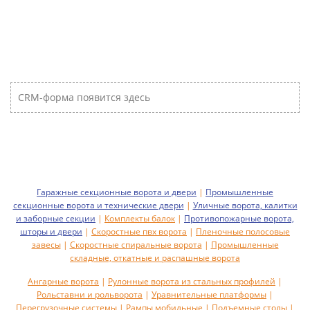
CRM-форма появится здесь
Гаражные секционные ворота и двери
|
Промышленные
секционные ворота и технические двери
|
Уличные ворота, калитки
и заборные секции
|
Комплекты балок
|
Противопожарные ворота,
шторы и двери
|
Скоростные пвх ворота
|
Пленочные полосовые
завесы
|
Скоростные спиральные ворота
|
Промышленные
складные, откатные и распашные ворота
Ангарные ворота
|
Рулонные ворота из стальных профилей
|
Рольставни и рольворота
|
Уравнительные платформы
|
Перегрузочные системы
|
Рампы мобильные
|
Подъемные столы
|