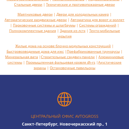
Стальные двери
|
Технические и противопожарные двери
Маятниковые двери
|
Двери для холодильных камер
|
Автоматические раздвижные двери
|
Автоматика для ворот и роллет
|
Парковочные системы и шлагбаумы
|
Системы ограждений
|
Полнокомплектные здания
|
Здания из лстк
|
Тенто-мобильные
укрытия
Жилые дома на основе блочно-модульных конструкций
|
Быстровозводимые дома для ижс
|
Префабрикованные таунхаусы
|
Минеральная вата
|
Строительные сэндвич-панели
|
Алюминиевые
системы
|
Промышленная фальцевая кровля dh-rs
|
Акустическиe
экраны
|
Остановочные павильоны
ЦЕНТРАЛЬНЫЙ ОФИС AVTOGROSS
Санкт-Петербург, Новочеркасский пр., 1