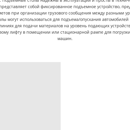
. Подъемные столы надежны в эксплуатации и просты в технич
представляет собой фиксированное подъемное устройство, пре
етов при организации грузового сообщения между разными у
лы могут использоваться для подъема/опускания автомобилей н
иниях для подачи материалов на уровень подающих устройств,
вому лифту в помещении или стационарной рампе для погрузки
машин.