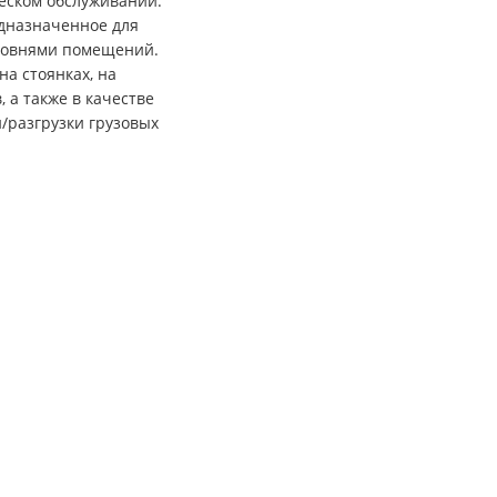
еском обслуживании.
дназначенное для
ровнями помещений.
а стоянках, на
 а также в качестве
/разгрузки грузовых