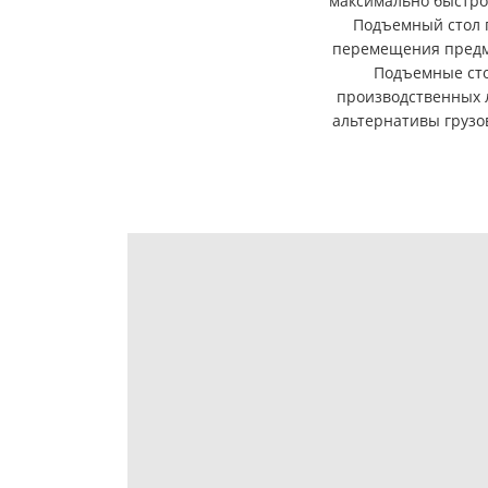
максимально быстро
Подъемный стол 
перемещения предм
Подъемные сто
производственных л
альтернативы грузо