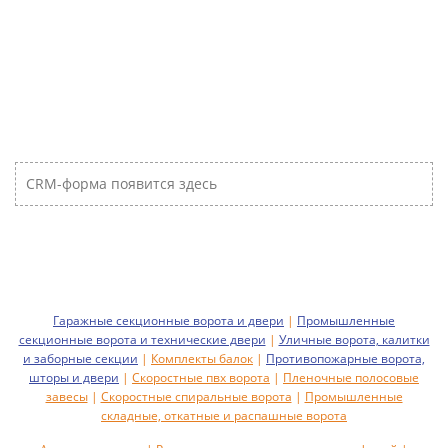
CRM-форма появится здесь
Гаражные секционные ворота и двери
|
Промышленные
секционные ворота и технические двери
|
Уличные ворота, калитки
и заборные секции
|
Комплекты балок
|
Противопожарные ворота,
шторы и двери
|
Скоростные пвх ворота
|
Пленочные полосовые
завесы
|
Скоростные спиральные ворота
|
Промышленные
складные, откатные и распашные ворота