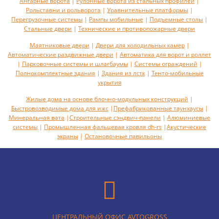
Ангарные ворота
|
Рулонные ворота из стальных профилей
|
Рольставни и рольворота
|
Уравнительные платформы
|
Перегрузочные системы
|
Рампы мобильные
|
Подъемные столы
|
Стальные двери
|
Технические и противопожарные двери
Маятниковые двери
|
Двери для холодильных камер
|
Автоматические раздвижные двери
|
Автоматика для ворот и роллет
|
Парковочные системы и шлагбаумы
|
Системы ограждений
|
Полнокомплектные здания
|
Здания из лстк
|
Тенто-мобильные
укрытия
Жилые дома на основе блочно-модульных конструкций
|
Быстровозводимые дома для ижс
|
Префабрикованные таунхаусы
|
Минеральная вата
|
Строительные сэндвич-панели
|
Алюминиевые
системы
|
Промышленная фальцевая кровля dh-rs
|
Акустическиe
экраны
|
Остановочные павильоны
ЦЕНТРАЛЬНЫЙ ОФИС AVTOGROSS